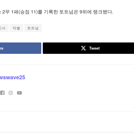
 2무 1패(승점 11)를 기록한 토트넘은 9위에 랭크됐다.
인사
작별
토트넘
re
Tweet
wswave25