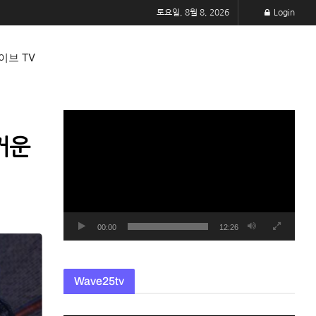
토요일, 8월 8, 2026
Login
이브 TV
동
영
거운
상
플
레
이
어
00:00
12:26
Wave25tv