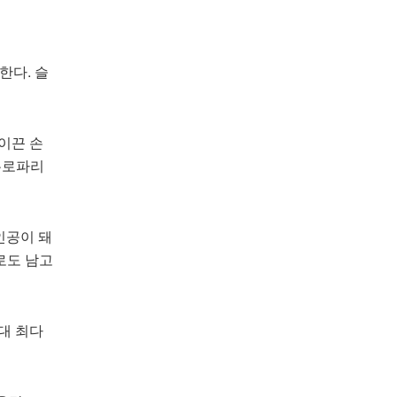
한다. 슬
이끈 손
유로파리
인공이 돼
로도 남고
역대 최다