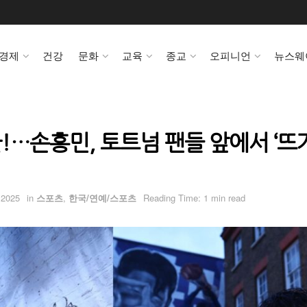
경제
건강
문화
교육
종교
오피니언
뉴스웨
!…손흥민, 토트넘 팬들 앞에서 ‘뜨
 2025
in
스포츠
,
한국/연예/스포츠
Reading Time: 1 min read