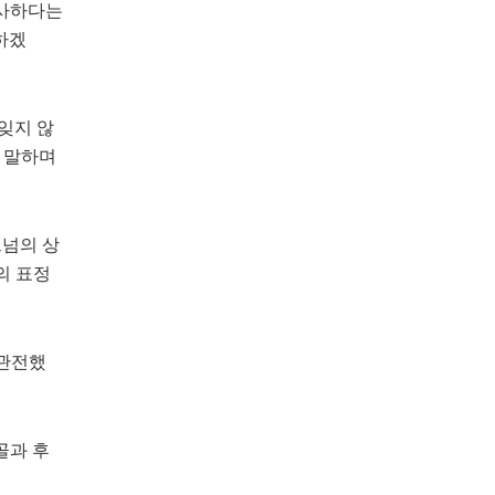
감사하다는
하겠
잊지 않
고 말하며
트넘의 상
의 표정
 관전했
골과 후