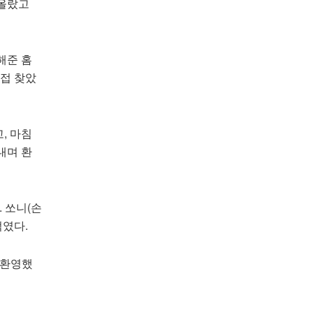
 올랐고
해준 홈
직접 찾았
, 마침
내며 환
 쏘니(손
썩였다.
 환영했