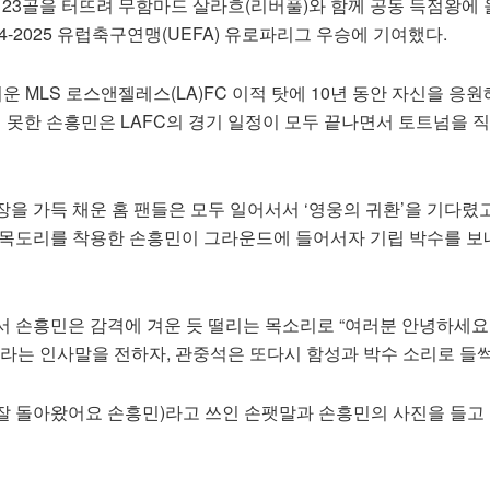
L에서 23골을 터뜨려 무함마드 살라흐(리버풀)와 함께 공동 득점왕에
4-2025 유럽축구연맹(UEFA) 유로파리그 우승에 기여했다.
운 MLS 로스앤젤레스(LA)FC 이적 탓에 10년 동안 자신을 응원
지 못한 손흥민은 LAFC의 경기 일정이 모두 끝나면서 토트넘을 
을 가득 채운 홈 팬들은 모두 일어서서 ‘영웅의 귀환’을 기다렸고
 목도리를 착용한 손흥민이 그라운드에 들어서자 기립 박수를 보
 손흥민은 감격에 겨운 듯 떨리는 목소리로 “여러분 안녕하세요.
”라는 인사말을 전하자, 관중석은 또다시 함성과 박수 소리로 들
'(잘 돌아왔어요 손흥민)라고 쓰인 손팻말과 손흥민의 사진을 들고