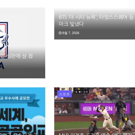
BTS ‘더 시티 뉴욕’, 타임스스퀘어 등
마크 빛냈다
8월 7, 2026
국인 심판에 성 접
함
스포츠