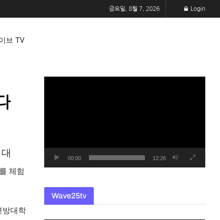
금요일, 8월 7, 2026
Login
이브 TV
동
영
다
상
플
레
이
기대
어
00:00
12:26
를 체험
Wave25tv
연방대학