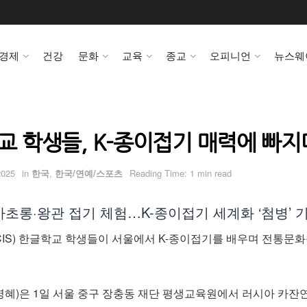
경제
건강
문화
교육
종교
오피니언
뉴스웨
학교 학생들, K-종이접기 매력에 빠지
2025
in
한국
,
한국/연예/스포츠
Reading Time: 1 min read
초롱·왕관 접기 체험…K-종이접기 세계화 ‘첨병’ 
IS) 한글학교 학생들이 서울에서 K-종이접기를 배우며 전통문화
혜)은 1일 서울 중구 장충동 재단 평생교육원에서 러시아 카잔