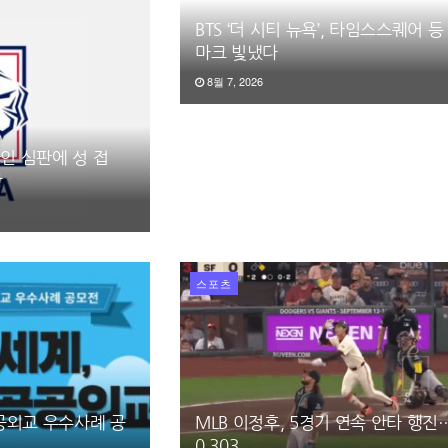
BTS ‘더 시티 뉴욕’, 타임스스퀘어 등
마크 빛냈다
8월 7, 2026
국인 심판에 성 접
함
스포츠
공공외교 우수사례 공
MLB 이정후, 5경기 연속 안타 행
0.303