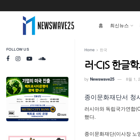
홈
최신뉴스
Home
한국
FOLLOW US
러·CIS 한글
by
Newswave25
8월 1, 
종이문화재단서 청사
러시아와 독립국가연합(C
했다.
종이문화재단(이사장 노영