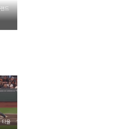
 랜드
진…타율