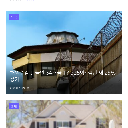
미국
해외수감 한국인 54개국 1천325명…4년 새 25%
증가
8월 6, 2026
경제