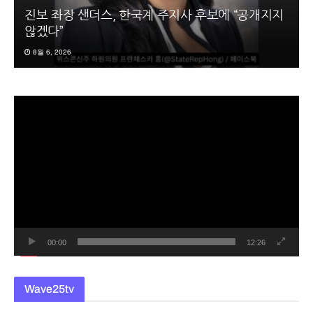
진보 좌장 샌더스, 한국계 주지사 후보에 “공개지지
않겠다”
8월 6, 2026
동
영
상
플
레
이
어
00:00
12:26
Wave25tv