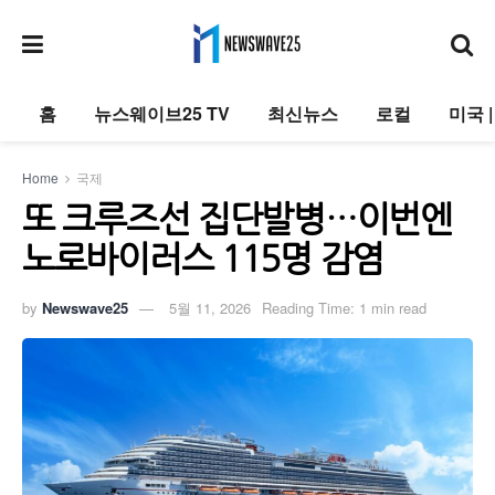
홈
뉴스웨이브25 TV
최신뉴스
로컬
미국 
Home
국제
또 크루즈선 집단발병…이번엔
노로바이러스 115명 감염
by
Newswave25
5월 11, 2026
Reading Time: 1 min read