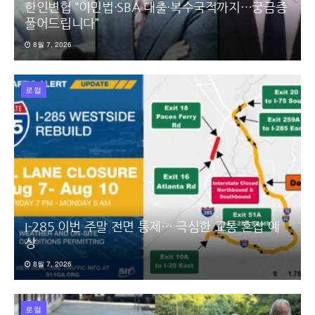
한인변협 “이민법·SBA 대출·복수국적까지…궁금증
풀어드립니다”
8월 7, 2026
로컬
I-285 이번 주말 전면 통제… 극심한 교통 혼잡 예
상
8월 7, 2026
로컬