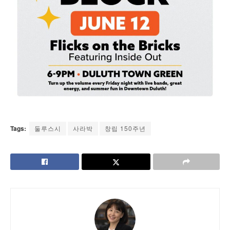
Tags:
둘루스시
사라박
창립 150주년