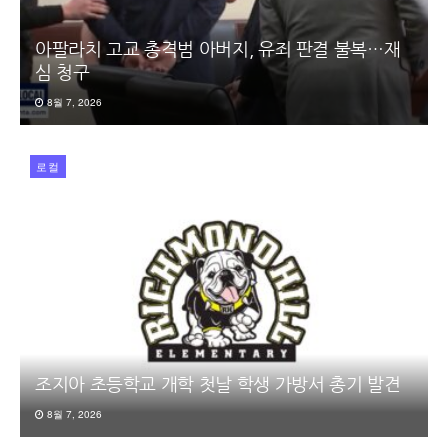
아팔라치 고교 총격범 아버지, 유죄 판결 불복…재
심 청구
8월 7, 2026
로컬
조지아 초등학교 개학 첫날 학생 가방서 총기 발견
8월 7, 2026