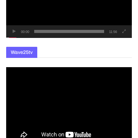
레
이
어
00:00
11:56
Wave25tv