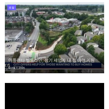
로컬
애틀랜타 벨트라인, 장기 세입자 내 집 마련 지원
8월 7, 2026
동
영
상
플