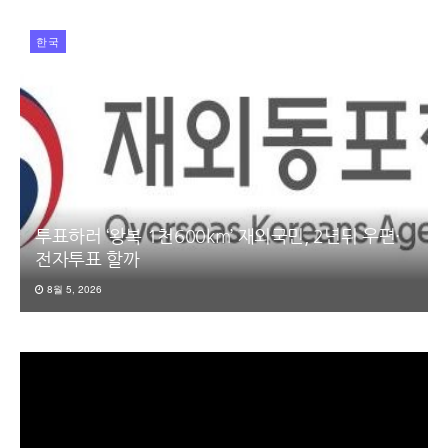
한국
투표하러 ‘왕복 1천600km’ 재외국민, 2년뒤 우편·
전자투표 할까
8월 5, 2026
동
영
상
플