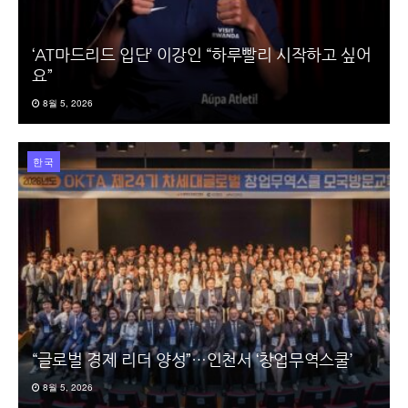
‘AT마드리드 입단’ 이강인 “하루빨리 시작하고 싶어
요”
8월 5, 2026
한국
“글로벌 경제 리더 양성”…인천서 ‘창업무역스쿨’
8월 5, 2026