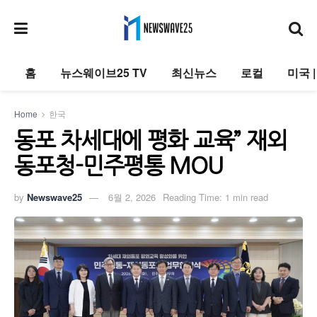
홈
뉴스웨이브25 TV
최신뉴스
로컬
미국 
Home
한국
동포 차세대에 평화 교육” 재외
동포청-민주평통 MOU
by
Newswave25
6월 2, 2026
Reading Time: 1 min read