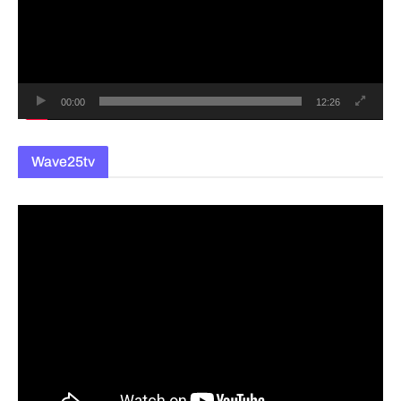
레
이
어
00:00
12:26
Wave25tv