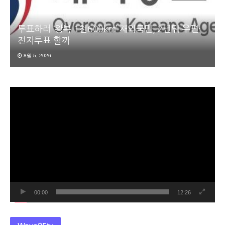
투표하러 ‘왕복 1천600km’ 재외국민, 2년뒤 우편·
전자투표 할까
8월 5, 2026
동
영
상
플
레
이
어
00:00
12:26