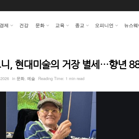
경제
건강
문화
교육
종교
오피니언
뉴스웨
니, 현대미술의 거장 별세…향년 8
 2026
in
문화
,
예술
Reading Time: 1 min read