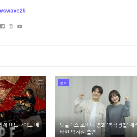
wswave25
문화
영화제 미드나이트 매
넷플릭스 코미디 영화 ‘복직경찰’ 제
태현·엄지원 출연