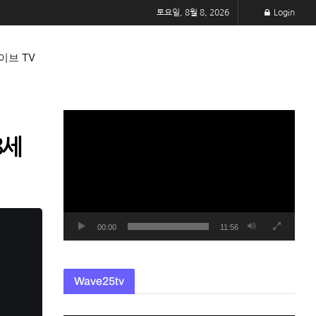
토요일, 8월 8, 2026
Login
이브 TV
동
영
8세
상
플
레
이
어
00:00
11:56
Wave25tv