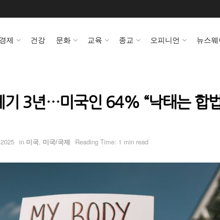
경제
건강
문화
교육
종교
오피니언
뉴스웨
폐기 3년…미국인 64% “낙태는 합
 2025
in
미국
,
미국/국제
Reading Time: 1 min read