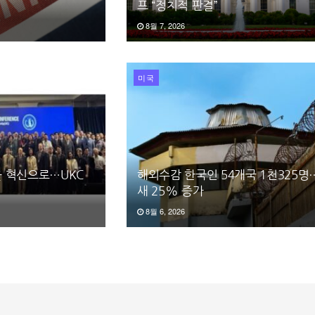
프 “정치적 판결”
8월 7, 2026
미국
 혁신으로…UKC
해외수감 한국인 54개국 1천325명
새 25% 증가
8월 6, 2026