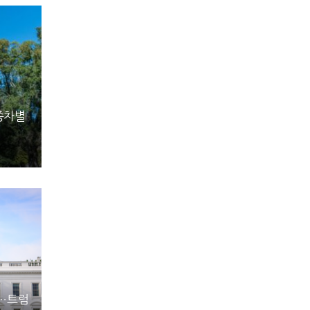
종차별
동…트럼