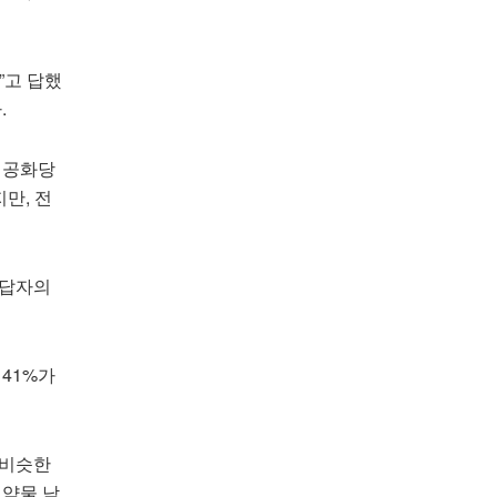
”고 답했
.
 공화당
만, 전
응답자의
41%가
 비슷한
 약물 낙