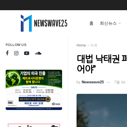
홈
최신뉴스
Home
미국
FOLLOW US
대법 낙태권 
어야”
by
Newswave25
7월 24,