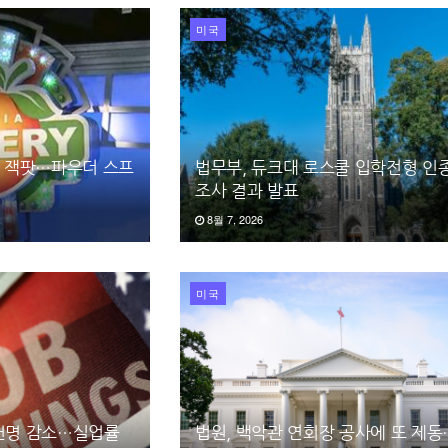
미국
러 잭팟…파우더 스프
법무부, 듀크대 로스쿨 입학전형 인
조사 결과 발표
8월 7, 2026
미국
3천명 감소…실업률
법원, 백악관 연회장 공사에 또 제