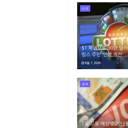
미국
$1 복권으로 90만 달
링스 주민 ‘인생 역전’
8월 7, 2026
경제
7월 고용 예상밖 2만