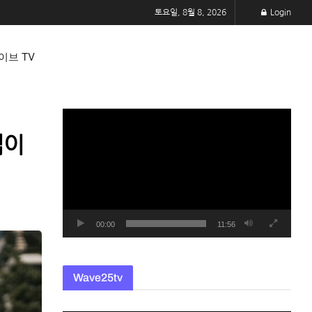
토요일, 8월 8, 2026
Login
이브 TV
동
영
법이
상
플
레
이
어
00:00
11:56
Wave25tv