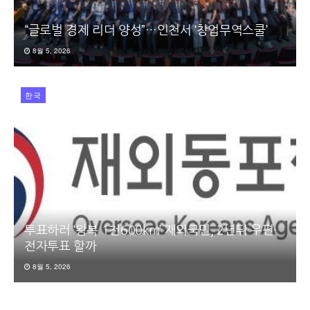
“글로벌 경제 리더 양성”…인천서 ‘창업무역스쿨’
8월 5, 2026
한국
투표하러 ‘왕복 1천600km’ 재외국민, 2년뒤 우편·
전자투표 할까
8월 5, 2026