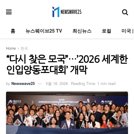
홈
뉴스웨이브25 TV
최신뉴스
로컬
미국 
Home
한국
“다시 찾은 모국”…’2026 세계한
인입양동포대회’ 개막
by
Newswave25
5월 18, 2026
Reading Time: 1 min read