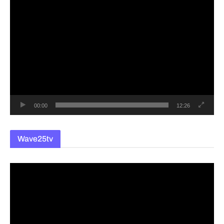
동
영
상
플
레
이
어
00:00
12:26
Wave25tv