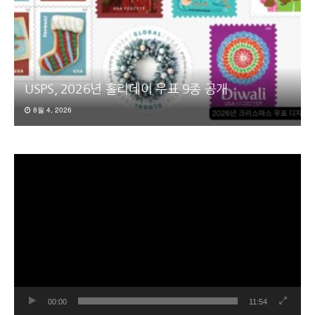
USPS, 2026년 홀리데이 우표 9종 공개
8월 4, 2026
동
영
상
플
레
이
어
00:00
11:54