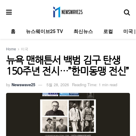
홈
뉴스웨이브25 TV
최신뉴스
로컬
미국 
Home
미국
뉴욕 맨해튼서 백범 김구 탄생
150주년 전시…”한미동맹 전신”
by
Newswave25
5월 28, 2026
Reading Time: 1 min read