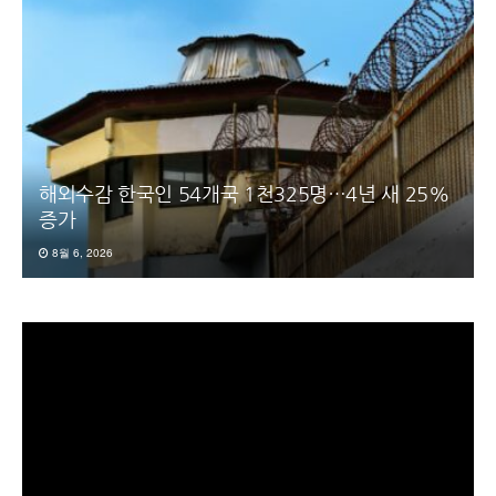
해외수감 한국인 54개국 1천325명…4년 새 25%
증가
8월 6, 2026
동
영
상
플
레
이