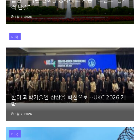
법원, 백악관 연회장 공사에 또 제동…트럼프 “정치
적 판결”
8월 7, 2026
미국
한미 과학기술인 상상을 혁신으로…UKC 2026 개
막
8월 7, 2026
미국