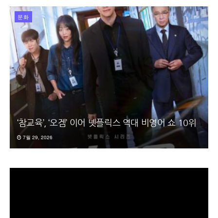
문화
‘참교육’, ‘오겜’ 이어 넷플릭스 역대 비영어 쇼 10위
7월 29, 2026
동
영
상
플