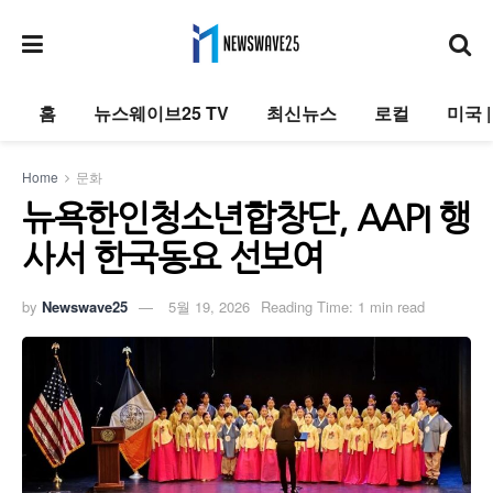
홈
뉴스웨이브25 TV
최신뉴스
로컬
미국 
Home
문화
뉴욕한인청소년합창단, AAPI 행
사서 한국동요 선보여
by
Newswave25
5월 19, 2026
Reading Time: 1 min read