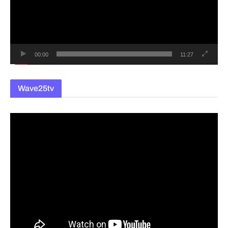
레
이
어
00:00
11:27
Wave25tv