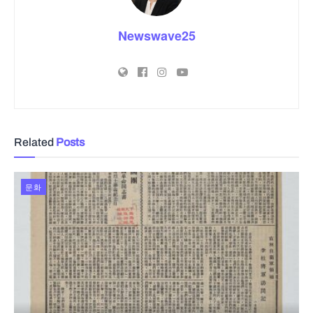
Newswave25
Related
Posts
문화