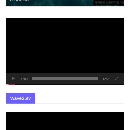
동
영
상
플
레
이
어
00:00
12:26
Wave25tv