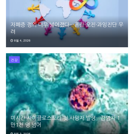
자폐증 정의 너무 넓어졌다…혼란·오진·과잉진단 우
려
8월 4, 2026
건강
미시간 사이클로스포라 첫 사망자 발생…감염자 1
만1천 명 넘어
8월 3, 2026