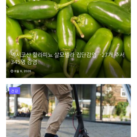
멕시코산 할라피뇨 살모넬라 집단감염…27개 주서
345명 감염
8월 6, 2026
건강