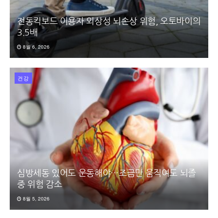
전동킥보드 이용자 외상성 뇌손상 위험, 오토바이의
3.5배
8월 6, 2026
건강
심방세동 있어도 운동해야…조금만 움직여도 뇌졸
중 위험 감소
8월 5, 2026