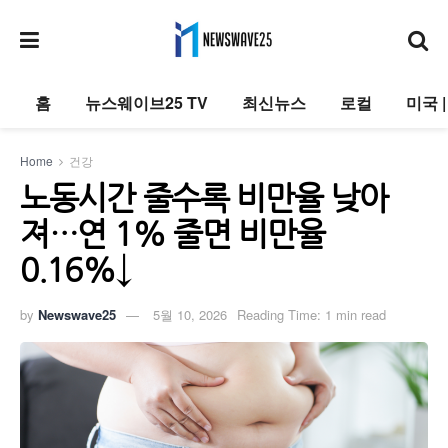
홈
뉴스웨이브25 TV
최신뉴스
로컬
미국 
Home
건강
노동시간 줄수록 비만율 낮아
져…연 1% 줄면 비만율
0.16%↓
by
Newswave25
5월 10, 2026
Reading Time: 1 min read