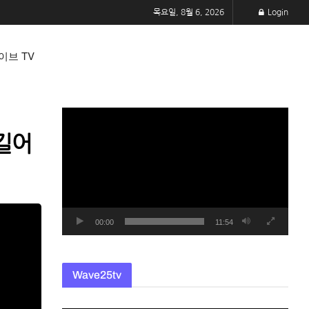
목요일, 8월 6, 2026
Login
이브 TV
동
영
 길어
상
플
레
이
어
00:00
11:54
Wave25tv