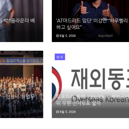
이 박 “올라운더 배
‘AT마드리드 입단’ 이강인 “하루빨리
하고 싶어요”
8월 5, 2026
한국
”…인천서 ‘창업무
투표하러 ‘왕복 1천600km’ 재외국민
뒤 우편·전자투표 할까
8월 5, 2026