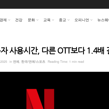
경제
건강
문화
교육
종교
오피니언
뉴스웨
 사용시간, 다른 OTT보다 1.4배
 2025
in
연예
,
한국/연예/스포츠
Reading Time: 1 min read