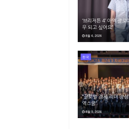
‘브리저튼 4’ 아역 클로
우 되고 싶어요”
8월 6, 2026
한국
“글로벌 경제 리더 양성
역스쿨’
8월 5, 2026