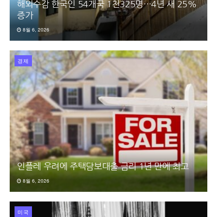
해외수감 한국인 54개국 1천325명…4년 새 25%
증가
8월 6, 2026
경제
인플레 우려에 주택담보대출 금리 1년 만에 최고
8월 6, 2026
미국