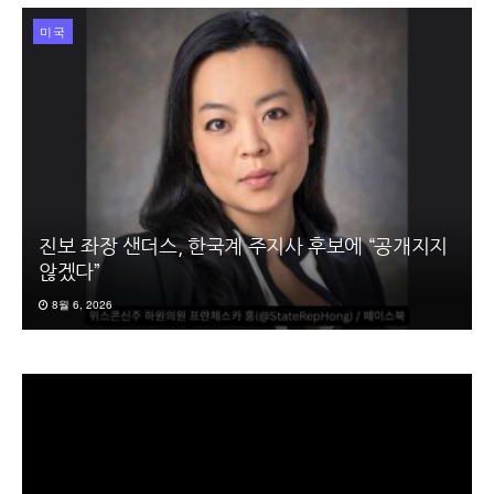
미국
진보 좌장 샌더스, 한국계 주지사 후보에 “공개지지
않겠다”
8월 6, 2026
동
영
상
플