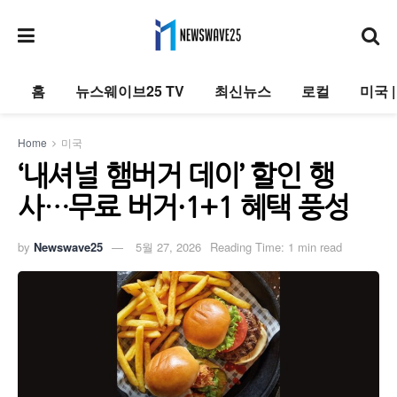
홈
뉴스웨이브25 TV
최신뉴스
로컬
미국 
Home
미국
‘내셔널 햄버거 데이’ 할인 행
사…무료 버거·1+1 혜택 풍성
by
Newswave25
5월 27, 2026
Reading Time: 1 min read