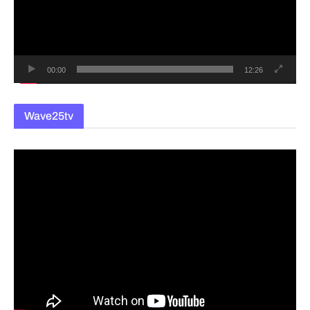
레
이
어
00:00
12:26
Wave25tv