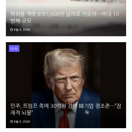
파워볼 잭팟 8억5,600만 달러로 치솟아…역대 10
번째 규모
8월 6, 2026
미국
민주, 트럼프 측에 30억원 건넨 韓기업 정조준…”잠
재적 뇌물”
8월 6, 2026