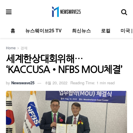
홈
뉴스웨이브25 TV
최신뉴스
로컬
미국 
Home
경제
세계한상대회위해…
‘KACCUSA•NFBS MOU체결’
by
Newswave25
8월 20, 2022
Reading Time: 1 min read