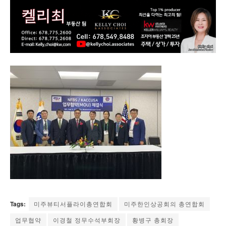
Tags:
미주뷰티서플라이총연합회
미주한인상공회의 총연합회
업무협약
이경철 정무수석부회장
황병구 총회장