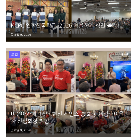
KCPC 연합한국학교, 2026 가을학기 힘찬 출발!
8월 9, 2026
로컬
미션아가페, 16년 헌신 제임스 송 회장 이임…이은
자 신임회장 취임
8월 9, 2026