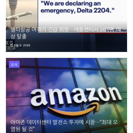
델타항공 여객기 긴급 회항…애틀랜타서 205명 비
상 탈출
8월 9, 2026
경제
아마존 데이터센터 발전소 투자에 시끌…”최대 오
염원 될 것”