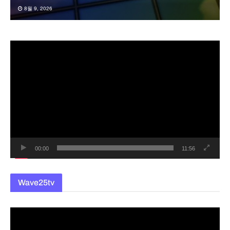
8월 9, 2026
동
영
상
플
레
이
어
00:00
11:56
Wave25tv