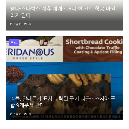
델타·스타벅스 제휴 재개…커피 한 잔도 항공 마일
리지 된다
7월 28, 2026
푸드
리들, 알레르기 표시 누락된 쿠키 리콜…조지아 포
함 9개주서 판매
7월 28, 2026