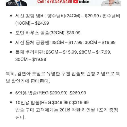
세신 킹덤 냄비: 양수냄비(24CM) – $29.99 / 편수냄비
(18CM) – $24.99
모던 하우스 곰솥(32CM): $39.99
세신 돌체 궁중팬: 28CM – $17.99, 30CM – $19.99
돌체 후라이팬: 26CM – $15.99, 28CM – $17.99,
30CM – $19.99
특히, 김연아 모델로 유명한 쿠첸 밥솥도 런칭 기념으로 특
별 할인가에 판매된다.
6인용 밥솥(REG $299.99): $269.99
10인용 밥솥(REG $349.99): $319.99
밥솥 구매 고객에게는 20LB 착한 하얀쌀 1포가 증정
된다.