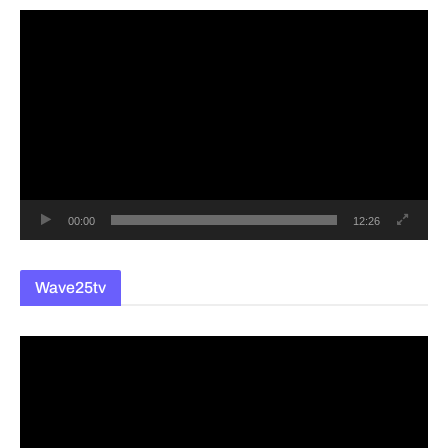
동
영
상
플
레
이
어
00:00
12:26
Wave25tv