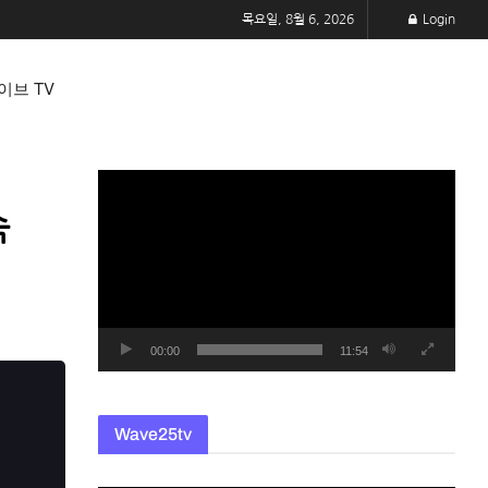
목요일, 8월 6, 2026
Login
이브 TV
동
영
속
상
플
레
이
어
00:00
11:54
Wave25tv