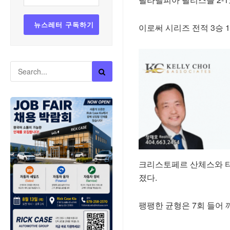
이로써 시리즈 전적 3승 
크리스토페르 산체스와 타
졌다.
팽팽한 균형은 7회 들어 