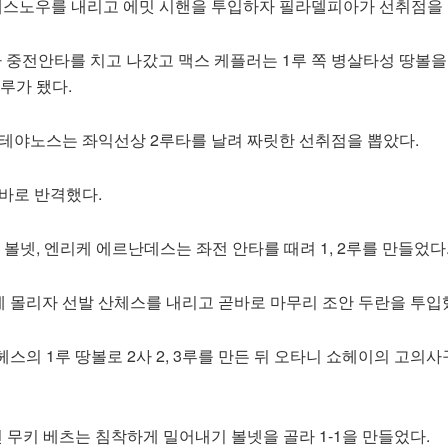
래스노우를 내리고 에밋 시핸을 투입하자 필라델피아가 선취점을 
토가 중전안타를 치고 나갔고 맥스 케플러는 1루 쪽 병살타성 땅볼
2루가 됐다.
스테야노스는 좌익선상 2루타를 날려 짜릿한 선취점을 뽑았다.
곧바로 반격했다.
 볼넷, 엔리케 에르난데스는 좌전 안타를 때려 1, 2루를 만들었다
 몰리자 선발 산체스를 내리고 곧바로 마무리 조안 두란을 투입
스의 1루 땅볼로 2사 2, 3루를 만든 뒤 오타니 쇼헤이의 고의사
 무키 베츠는 침착하게 밀어내기 볼넷을 골라 1-1을 만들었다.