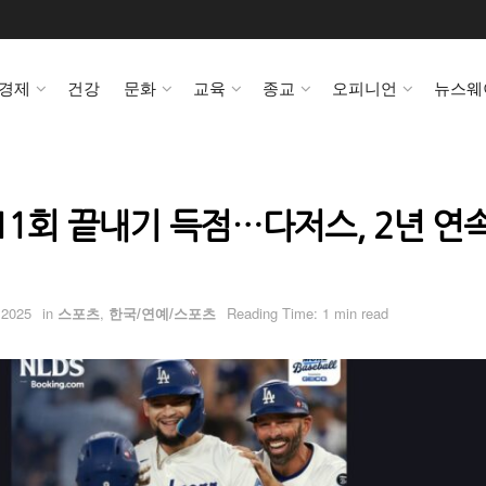
경제
건강
문화
교육
종교
오피니언
뉴스웨
11회 끝내기 득점…다저스, 2년 연
 2025
in
스포츠
,
한국/연예/스포츠
Reading Time: 1 min read