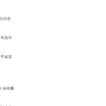
 오리온
 득점의
 무실점
나 승패를