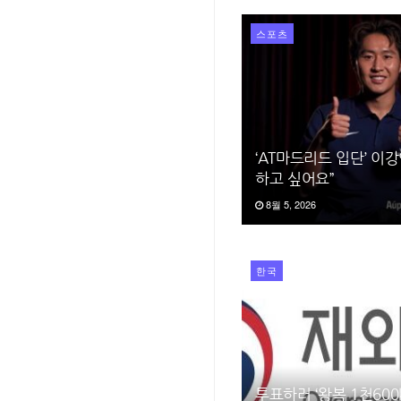
스포츠
‘AT마드리드 입단’ 이
하고 싶어요”
8월 5, 2026
한국
투표하러 ‘왕복 1천600