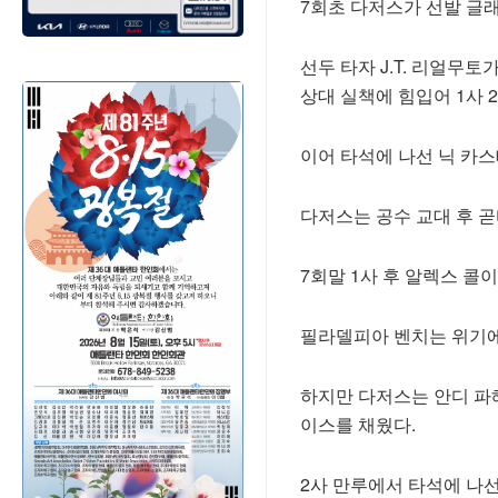
7회초 다저스가 선발 글
선두 타자 J.T. 리얼무
상대 실책에 힘입어 1사 
이어 타석에 나선 닉 카
다저스는 공수 교대 후 
7회말 1사 후 알렉스 콜이
필라델피아 벤치는 위기에
하지만 다저스는 안디 파헤
이스를 채웠다.
2사 만루에서 타석에 나선