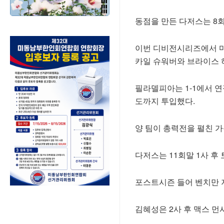
동점을 만든 다저스는 8
이번 디비전시리즈에서 마
카일 슈워버와 브라이스 
필라델피아는 1-1에서 
도까지 투입했다.
양 팀이 총력전을 펼친 가
다저스는 11회말 1사 후
포스트시즌 들어 벤치만 
김혜성은 2사 후 맥스 먼