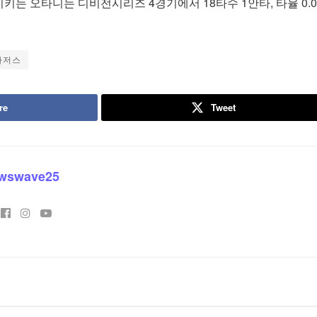
는 오타니는 디비전시리즈 4경기에서 18타수 1안타, 타율 0.0
다저스
re
Tweet
wswave25