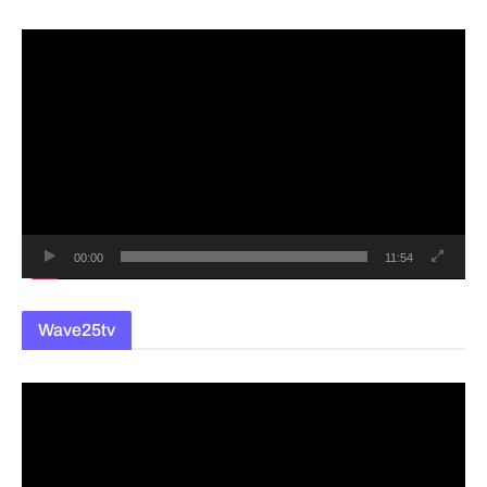
동
영
상
플
레
이
어
00:00
11:54
Wave25tv