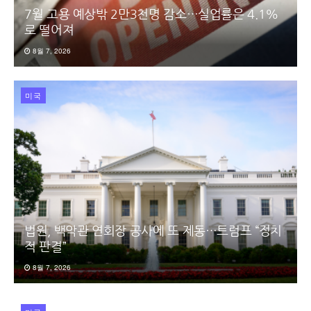
7월 고용 예상밖 2만3천명 감소…실업률은 4.1%
로 떨어져
8월 7, 2026
미국
법원, 백악관 연회장 공사에 또 제동…트럼프 “정치
적 판결”
8월 7, 2026