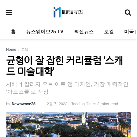
홈
뉴스웨이브25 TV
최신뉴스
로컬
미국 
Home
교육
균형이 잘 잡힌 커리큘럼 ‘스캐
드 미술대학’
서배너 칼리지 오브 아트 앤 디자인, 가장 매력적인
‘아트스쿨’로 선정
by
Newswave25
2월 7, 2022
Reading Time: 2 mins read