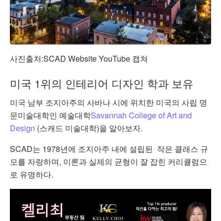
사진출처:SCAD Website YouTube 캡쳐
미국 1위의 인테리어 디자인 학과 보유
미국
남부 조지아주의 사바나 시에 위치한 미국의 사립 명
문미술대학인
예술대학
Savannah College of Art and
Design
(스캐드 미술대학)을 알아보자.
SCAD는
1978년에 조지아주 내에 설립된
작은 클래스 규
모를 자랑하며, 이론과 실제의 균형이 잘 잡힌 커리큘럼으
로 유명하다.