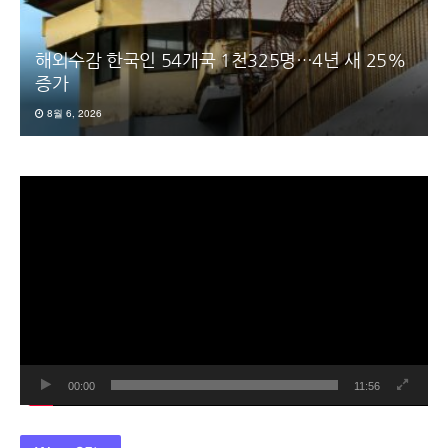
해외수감 한국인 54개국 1천325명…4년 새 25%
증가
8월 6, 2026
동
영
상
플
레
이
어
00:00
11:56