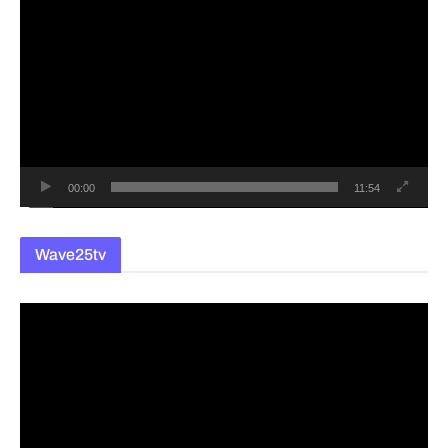
영
상
플
레
이
어
00:00
11:54
Wave25tv