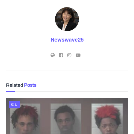
Newswave25
Related
Posts
로컬