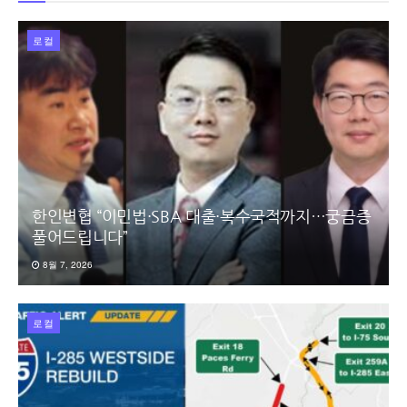
로컬
한인변협 “이민법·SBA 대출·복수국적까지…궁금증
풀어드립니다”
8월 7, 2026
로컬