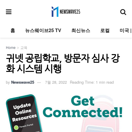
홈
뉴스웨이브25 TV
최신뉴스
로컬
미국 
Home
교육
귀넷 공립학교, 방문자 심사 강
화 시스템 시행
by
Newswave25
7월 28, 2022
Reading Time: 1 min read