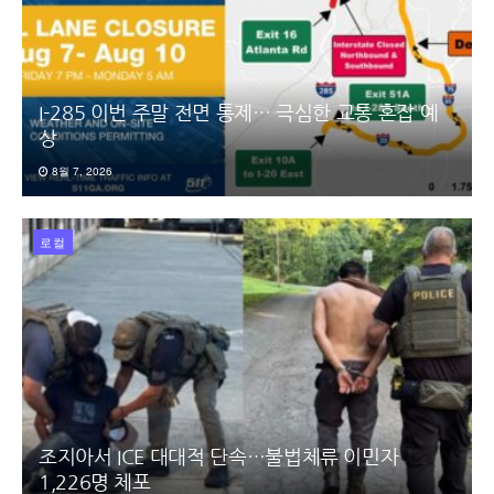
I-285 이번 주말 전면 통제… 극심한 교통 혼잡 예
상
8월 7, 2026
로컬
조지아서 ICE 대대적 단속…불법체류 이민자
1,226명 체포