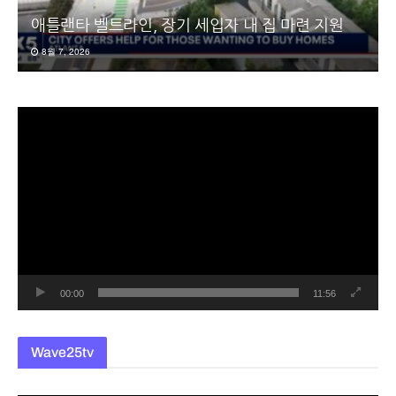
애틀랜타 벨트라인, 장기 세입자 내 집 마련 지원
8월 7, 2026
동
영
상
플
레
이
어
00:00
11:56
Wave25tv