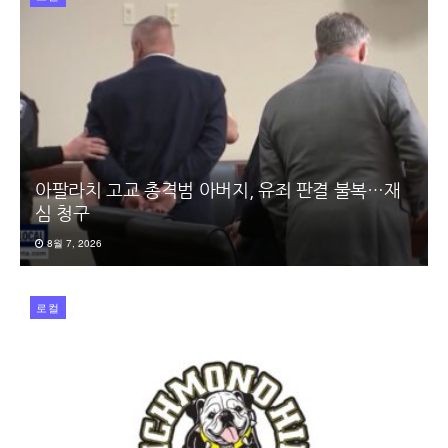
아팔라치 고교 총격범 아버지, 유죄 판결 불복…재
심 청구
8월 7, 2026
로컬