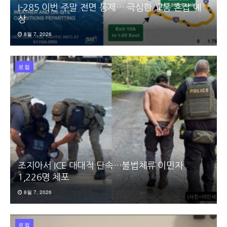
I-285 이번 주말 전면 통제… 극심한 교통 혼잡 예
상
8월 7, 2026
로컬
조지아서 ICE 대대적 단속…불법체류 이민자
1,226명 체포
8월 7, 2026
로컬