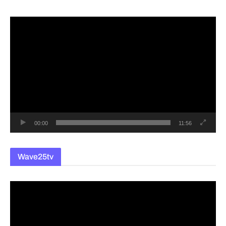
동
영
상
플
레
이
어
00:00
11:56
Wave25tv