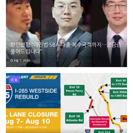
한인변협 “이민법·SBA 대출·복수국적까지…궁금증
풀어드립니다”
8월 7, 2026
로컬