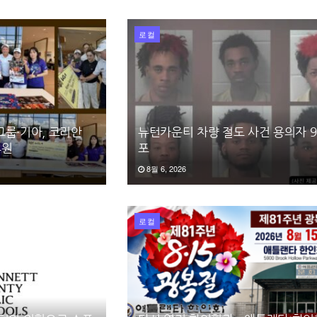
로컬
그룹·기아, 코리안
뉴턴카운티 차량 절도 사건 용의자 9
후원
포
8월 6, 2026
로컬