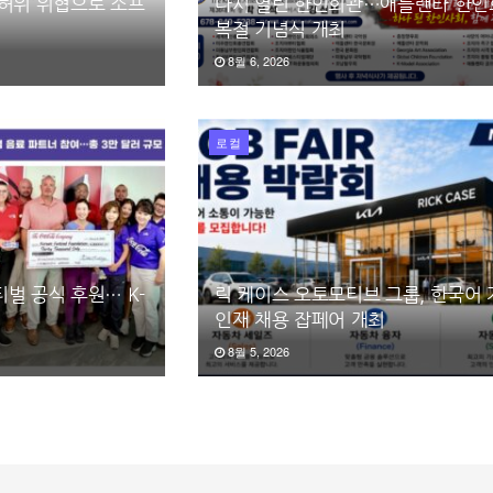
 허위 위협으로 소프
다시 열린 한인회관…애틀랜타 한인회
복절 기념식 개최
8월 6, 2026
로컬
벌 공식 후원… K-
릭 케이스 오토모티브 그룹, 한국어
인재 채용 잡페어 개최
8월 5, 2026