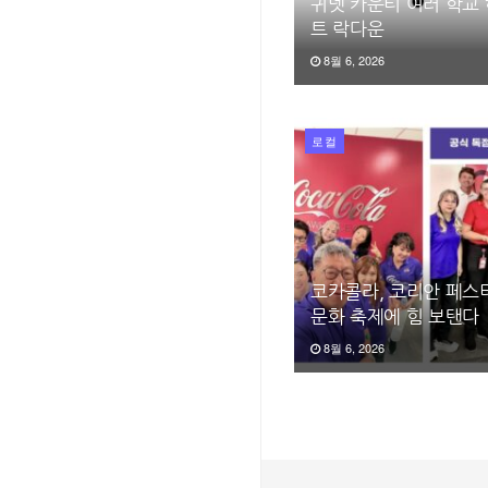
귀넷 카운티 여러 학교
트 락다운
8월 6, 2026
로컬
코카콜라, 코리안 페스티
문화 축제에 힘 보탠다
8월 6, 2026