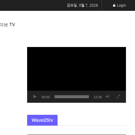
금요일, 8월 7, 2026
Login
이브 TV
동
영
상
플
레
이
어
00:00
12:26
Wave25tv