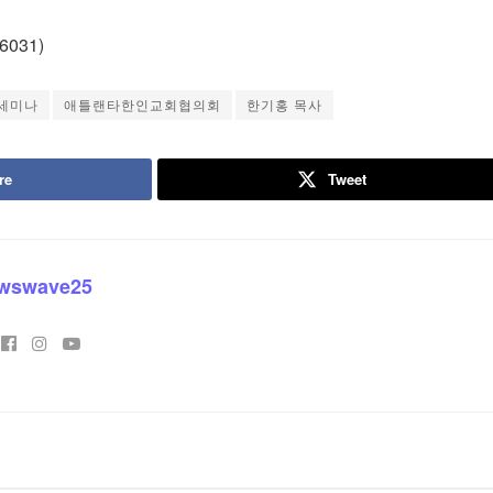
6031)
세미나
애틀랜타한인교회협의회
한기홍 목사
re
Tweet
wswave25