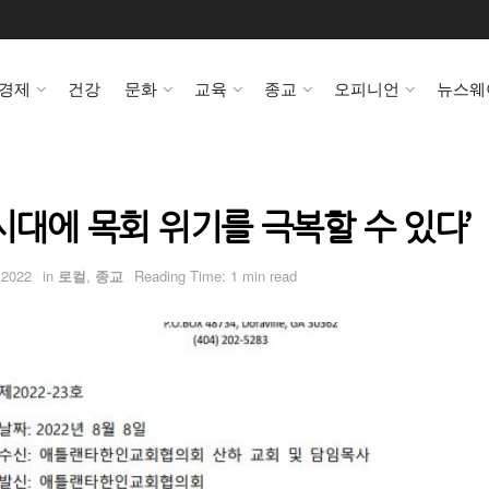
경제
건강
문화
교육
종교
오피니언
뉴스웨
시대에 목회 위기를 극복할 수 있다’
 2022
in
로컬
,
종교
Reading Time: 1 min read