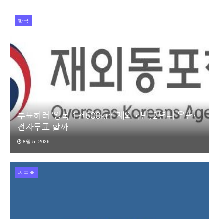
한국
투표하러 ‘왕복 1천600km’ 재외국민, 2년뒤 우편·
전자투표 할까
8월 5, 2026
스포츠