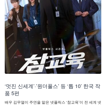
‘멋진 신세계’·’원더풀스’ 등 ‘톱 10’ 한국 작
품 5편
배우 김무열이 주연을 맡은 넷플릭스 ‘참교육’이 전 세계 넷