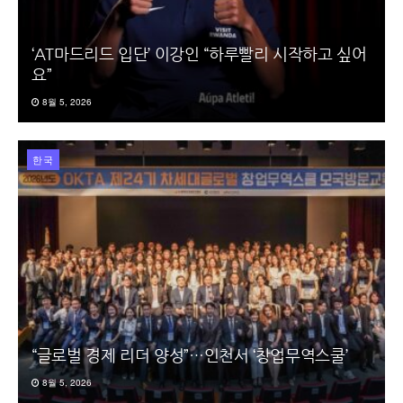
‘AT마드리드 입단’ 이강인 “하루빨리 시작하고 싶어
요”
8월 5, 2026
한국
“글로벌 경제 리더 양성”…인천서 ‘창업무역스쿨’
8월 5, 2026