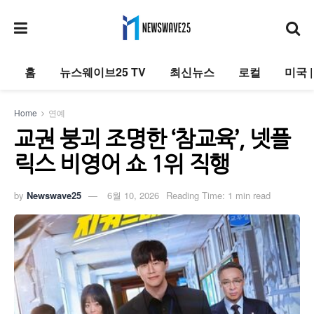
홈
뉴스웨이브25 TV
최신뉴스
로컬
미국 
Home
연예
교권 붕괴 조명한 ‘참교육’, 넷플
릭스 비영어 쇼 1위 직행
by
Newswave25
6월 10, 2026
Reading Time: 1 min read