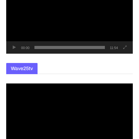
상
플
레
이
어
00:00
11:54
Wave25tv