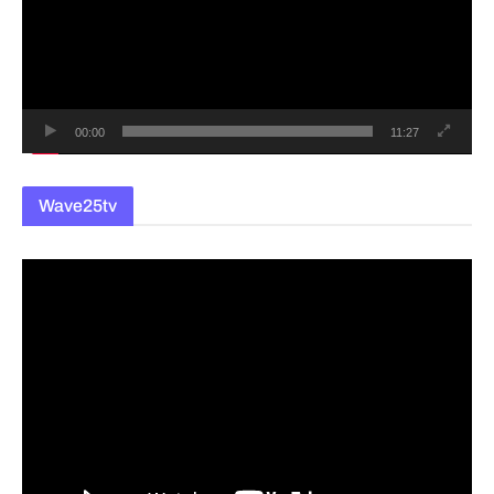
레
이
어
00:00
11:27
Wave25tv