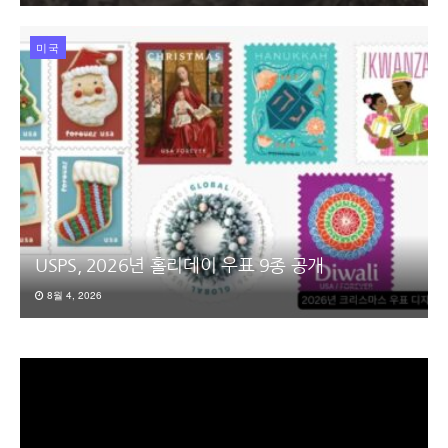
미국
USPS, 2026년 홀리데이 우표 9종 공개
8월 4, 2026
동
영
상
플