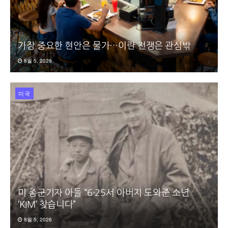
가장 중요한 현안은 물가…이란 전쟁은 관심밖
8월 5, 2026
미국
미 종군기자 아들 “6·25서 아버지 도와준 소년
‘KIM’ 찾습니다”
8월 5, 2026