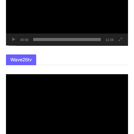
플
레
이
어
00:00
12:26
Wave25tv