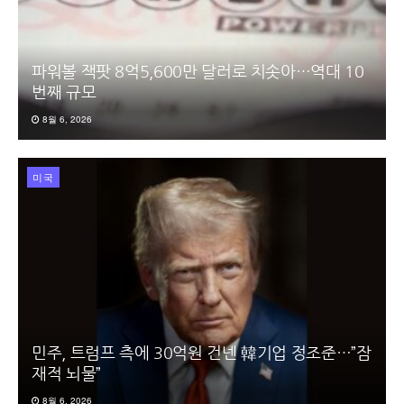
파워볼 잭팟 8억5,600만 달러로 치솟아…역대 10
번째 규모
8월 6, 2026
미국
민주, 트럼프 측에 30억원 건넨 韓기업 정조준…”잠
재적 뇌물”
8월 6, 2026