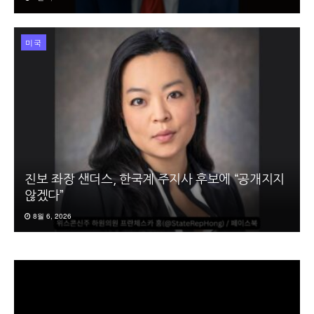
미국
진보 좌장 샌더스, 한국계 주지사 후보에 “공개지지
않겠다”
8월 6, 2026
동
영
상