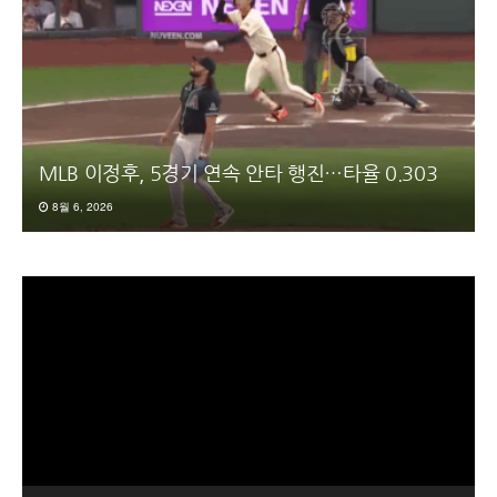
MLB 이정후, 5경기 연속 안타 행진…타율 0.303
8월 6, 2026
동
영
상
플
레
이
어