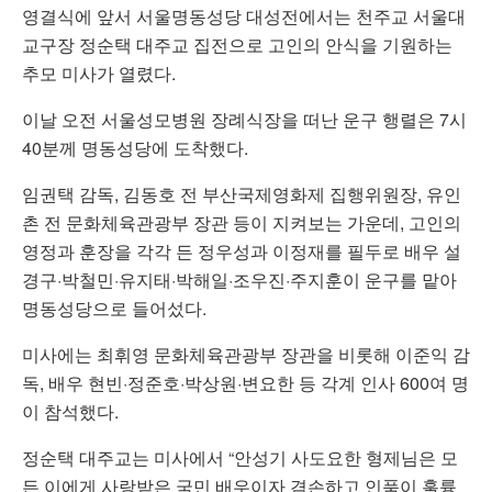
영결식에 앞서 서울명동성당 대성전에서는 천주교 서울대
교구장 정순택 대주교 집전으로 고인의 안식을 기원하는
추모 미사가 열렸다.
이날 오전 서울성모병원 장례식장을 떠난 운구 행렬은 7시
40분께 명동성당에 도착했다.
임권택 감독, 김동호 전 부산국제영화제 집행위원장, 유인
촌 전 문화체육관광부 장관 등이 지켜보는 가운데, 고인의
영정과 훈장을 각각 든 정우성과 이정재를 필두로 배우 설
경구·박철민·유지태·박해일·조우진·주지훈이 운구를 맡아
명동성당으로 들어섰다.
미사에는 최휘영 문화체육관광부 장관을 비롯해 이준익 감
독, 배우 현빈·정준호·박상원·변요한 등 각계 인사 600여 명
이 참석했다.
정순택 대주교는 미사에서 “안성기 사도요한 형제님은 모
든 이에게 사랑받은 국민 배우이자 겸손하고 인품이 훌륭