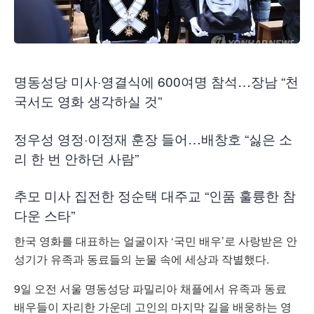
명동성당 미사·영결식에 600여명 참석…장남 “천
국서도 영화 생각하실 것”
정우성 영정·이정재 훈장 들어…배창호 “싫은 소
리 한 번 안하던 사람”
추모 미사 집전한 정순택 대주교 “인품 훌륭한 참
다운 스타”
한국 영화를 대표하는 얼굴이자 ‘국민 배우’로 사랑받은 안
성기가 유족과 동료들의 눈물 속에 세상과 작별했다.
9일 오전 서울 명동성당 파밀리아 채플에서 유족과 동료
배우들이 자리한 가운데 고인의 마지막 길을 배웅하는 영