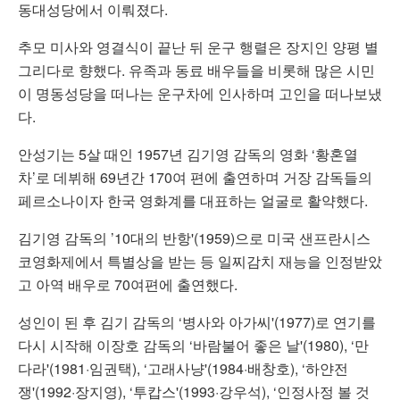
동대성당에서 이뤄졌다.
추모 미사와 영결식이 끝난 뒤 운구 행렬은 장지인 양평 별
그리다로 향했다. 유족과 동료 배우들을 비롯해 많은 시민
이 명동성당을 떠나는 운구차에 인사하며 고인을 떠나보냈
다.
안성기는 5살 때인 1957년 김기영 감독의 영화 ‘황혼열
차’로 데뷔해 69년간 170여 편에 출연하며 거장 감독들의
페르소나이자 한국 영화계를 대표하는 얼굴로 활약했다.
김기영 감독의 ’10대의 반항'(1959)으로 미국 샌프란시스
코영화제에서 특별상을 받는 등 일찌감치 재능을 인정받았
고 아역 배우로 70여편에 출연했다.
성인이 된 후 김기 감독의 ‘병사와 아가씨'(1977)로 연기를
다시 시작해 이장호 감독의 ‘바람불어 좋은 날'(1980), ‘만
다라'(1981·임권택), ‘고래사냥'(1984·배창호), ‘하얀전
쟁'(1992·장지영), ‘투캅스'(1993·강우석), ‘인정사정 볼 것