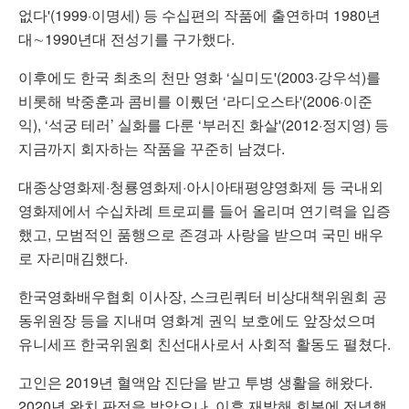
없다'(1999·이명세) 등 수십편의 작품에 출연하며 1980년
대∼1990년대 전성기를 구가했다.
이후에도 한국 최초의 천만 영화 ‘실미도'(2003·강우석)를
비롯해 박중훈과 콤비를 이뤘던 ‘라디오스타'(2006·이준
익), ‘석궁 테러’ 실화를 다룬 ‘부러진 화살'(2012·정지영) 등
지금까지 회자하는 작품을 꾸준히 남겼다.
대종상영화제·청룡영화제·아시아태평양영화제 등 국내외
영화제에서 수십차례 트로피를 들어 올리며 연기력을 입증
했고, 모범적인 품행으로 존경과 사랑을 받으며 국민 배우
로 자리매김했다.
한국영화배우협회 이사장, 스크린쿼터 비상대책위원회 공
동위원장 등을 지내며 영화계 권익 보호에도 앞장섰으며
유니세프 한국위원회 친선대사로서 사회적 활동도 펼쳤다.
고인은 2019년 혈액암 진단을 받고 투병 생활을 해왔다.
2020년 완치 판정을 받았으나, 이후 재발해 회복에 전념했