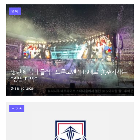
연예
방탄에 북미 들썩…토론토엔 ‘BTS대로’·美주지사는
“정말 대박”
8월 10, 2026
스포츠