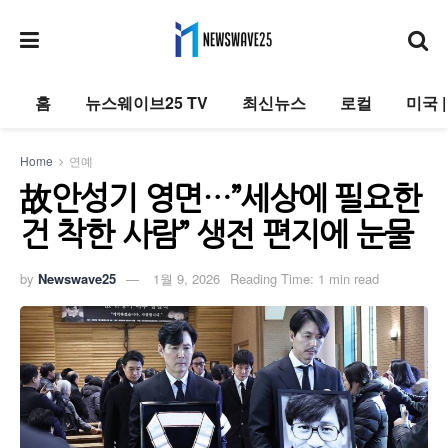
홈
뉴스웨이브25 TV
최신뉴스
로컬
미국 
Home
연예
故안성기 영면…”세상에 필요한
건 착한 사람” 생전 편지에 눈물
by
Newswave25
1월 9, 2026
Reading Time: 1 min read